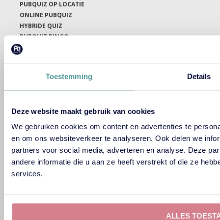
PUBQUIZ OP LOCATIE
ONLINE PUBQUIZ
HYBRIDE QUIZ
PUBQUIZ BINGO
THEMA’S
ONZE QUIZMASTERS
Toestemming
Details
CONTACT
HISTORIE
FAQ
Deze website maakt gebruik van cookies
GOOGLE REVIEWS
LINKEDIN AANBEVELINGEN
We gebruiken cookies om content en advertenties te personal
PRIJSOPGAVE AANVRAGEN
en om ons websiteverkeer te analyseren. Ook delen we infor
HET LEUKSTE BEDRIJFSUITJE
partners voor social media, adverteren en analyse. Deze p
andere informatie die u aan ze heeft verstrekt of die ze he
services.
Gebaseerd op
450+
Google Reviews
ALLES TOEST