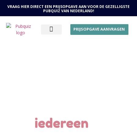
VRAAG HIER DIRECT EEN PRIJSOPGAVE AAN VOOR DE GEZELLIGSTE
PUBQUIZ VAN NEDERLAND!
PRIJSOPGAVE AANVRAGEN
OVER ONS
Dé professionele
Pubquiz voor
bedrijven en
organisaties waarin
echt
iedereen