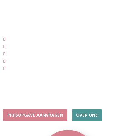
meedoet
Geschikt voor kleine teams en grote bedrijfsfeesten –
van 6 tot 2000+ deelnemers.
400+ quizzen per jaar
Door heel Nederland
Professionele quizsoftware en interactieve buzzers
Ervaren quizmasters
450+ Google Reviews • Quiz in NL en Engels
Onze Pubquiz wijkt bewust af van traditionele rondes
met moeilijke vragen. Dankzij slimme variatie en
professionele begeleiding doet bij ons echt iedereen
mee.
PRIJSOPGAVE AANVRAGEN
OVER ONS