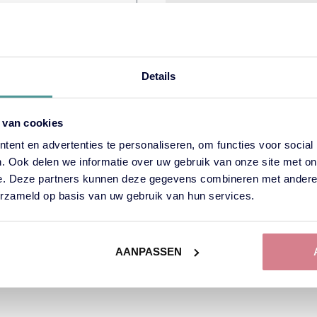
BTW
NL864332373B01
te bespreken?
Details
+31 (0)6 - 43971332
+31 (0)6 - 81543420
 van cookies
info@pubquizbv.nl
ent en advertenties te personaliseren, om functies voor social
. Ook delen we informatie over uw gebruik van onze site met on
e. Deze partners kunnen deze gegevens combineren met andere i
erzameld op basis van uw gebruik van hun services.
 privacyverklaring.
ent de prijsopgave.
AANPASSEN