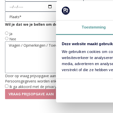
Wil je dat we je bellen om de werkwijze, details en opties 
Toestemming
Ja
Nee
Deze website maakt gebruik
We gebruiken cookies om cont
websiteverkeer te analyseren
media, adverteren en analys
verstrekt of die ze hebben v
Door op vraag prijsopgave aan te klikken, gaat u akkoord met onze
Persoonsgegevens worden enkel gebruikt voor communicatie omtr
Ik ga akkoord met de privacyverklaring
VRAAG PRIJSOPGAVE AAN