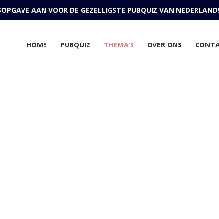
JSOPGAVE AAN VOOR DE GEZELLIGSTE PUBQUIZ VAN NEDERLAND
HOME
PUBQUIZ
THEMA’S
OVER ONS
CONT
a Pubquiz voor Bedri