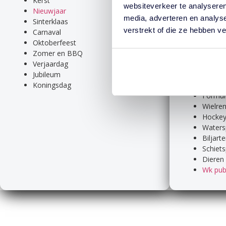
Kerst
Foute 
websiteverkeer te analyseren
Nieuwjaar
Handba
media, adverteren en analys
Sinterklaas
Zwem
verstrekt of die ze hebben v
Carnaval
Tennis 
Oktoberfeest
Golf
Zomer en BBQ
Volleyb
Verjaardag
Vissen
Jubileum
Wande
Koningsdag
Voetba
Formul
Wielre
Hocke
Waters
Biljart
Schiets
Dieren
Wk pub