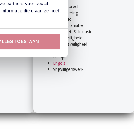
Vitaliteit
ze partners voor social
Intercultureel
nformatie die u aan ze heeft
Pensionering
Integratie
Energietransitie
Diversiteit & Inclusie
VCA / Veiligheid
ALLES TOESTAAN
Verkeersveiligheid
AVG
Europa
Engels
Vrijwilligerswerk