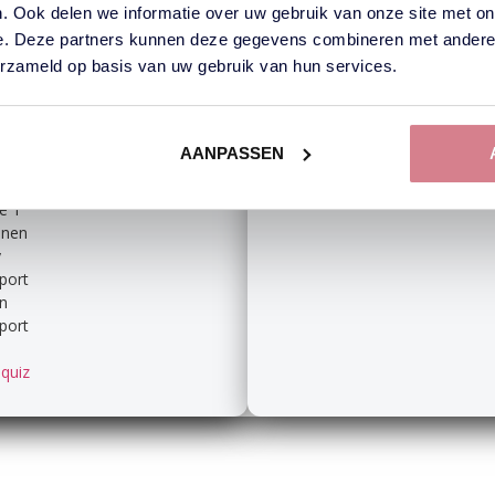
party
Muziek
. Ook delen we informatie over uw gebruik van onze site met on
l
Popquiz
e. Deze partners kunnen deze gegevens combineren met andere i
men
Film
erzameld op basis van uw gebruik van hun services.
/ Padel
Jaren 60 70 80 90
Gaming
al
Wild West
Piraten
AANPASSEN
len
Ik hou van Holland
l
Provincies
e 1
nnen
y
port
en
port
quiz