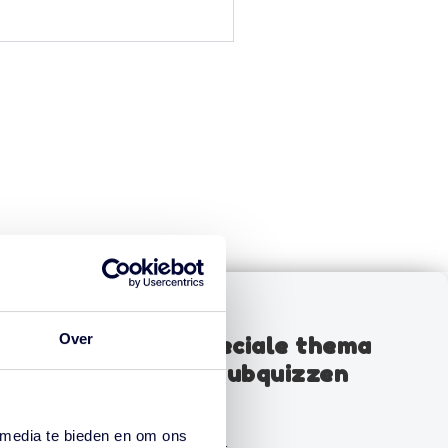
Over
&
Speciale thema
ent
pubquizzen
 media te bieden en om ons