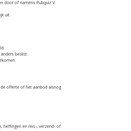
en door of namens Pubquiz V.
k uit.
ld.
anders beslist.
ngekomen.
or de offerte of het aanbod alsnog
n, heffingen en reis-, verzend- of