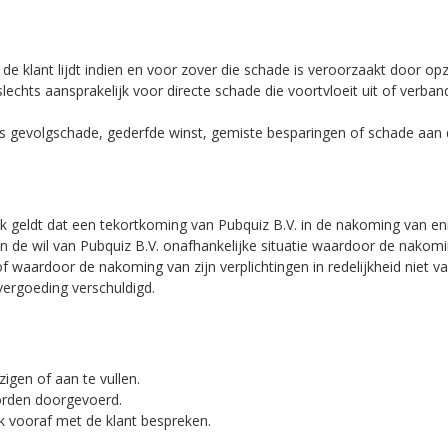
e de klant lijdt indien en voor zover die schade is veroorzaakt door o
 slechts aansprakelijk voor directe schade die voortvloeit uit of verb
oals gevolgschade, gederfde winst, gemiste besparingen of schade aan
oek geldt dat een tekortkoming van Pubquiz B.V. in de nakoming van en
n de wil van Pubquiz B.V. onafhankelijke situatie waardoor de nakomin
of waardoor de nakoming van zijn verplichtingen in redelijkheid niet 
vergoeding verschuldigd.
igen of aan te vullen.
worden doorgevoerd.
jk vooraf met de klant bespreken.