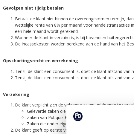
Gevolgen niet tijdig betalen
Betaalt de klant niet binnen de overeengekomen termijn, dan 
wettelijke rente van 8% per maand voor handelstransacties in
een hele maand wordt gerekend.
Wanneer de klant in verzuim is, is hij bovendien buitengerec
De incassokosten worden berekend aan de hand van het Beslu
Opschortingsrecht en verrekening
Tenzij de klant een consument is, doet de klant afstand van
Tenzij de klant een consument is, doet de klant afstand van 
Verzekering
De klant verplicht zich de volgende zaken voldoende te verze
Geleverde zaken die noodzakelijk zijn voor de uitvoer
Zaken van Pubquiz B.V. die bij de klant aanwezig zijn.
Zaken die onder eigendomsvoorbehoud zijn geleverd.
De klant geeft op eerste verzoek van Pubquiz B.V. de polis va