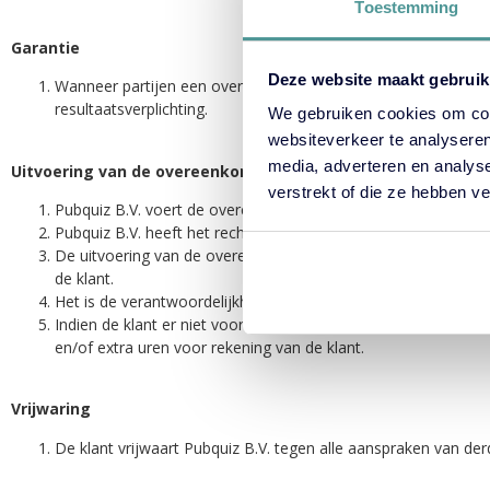
Toestemming
Garantie
Deze website maakt gebruik
Wanneer partijen een overeenkomst met een dienstverlenend k
resultaatsverplichting.
We gebruiken cookies om cont
websiteverkeer te analyseren
media, adverteren en analys
Uitvoering van de overeenkomst
verstrekt of die ze hebben v
Pubquiz B.V. voert de overeenkomst naar beste inzicht en 
Pubquiz B.V. heeft het recht om de overeengekomen dienstverl
De uitvoering van de overeenkomst geschiedt in onderling ove
de klant.
Het is de verantwoordelijkheid van de klant dat Pubquiz B.V. 
Indien de klant er niet voor heeft gezorgd dat Pubquiz B.V. 
en/of extra uren voor rekening van de klant.
Vrijwaring
De klant vrijwaart Pubquiz B.V. tegen alle aanspraken van de