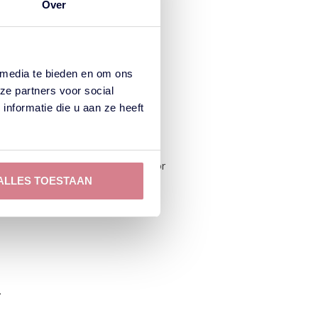
Over
panningsverplichting en dus geen
 media te bieden en om ons
ze partners voor social
nformatie die u aan ze heeft
eventueel afgesproken voorschot door
ALLES TOESTAAN
uit voortvloeiende extra kosten
.