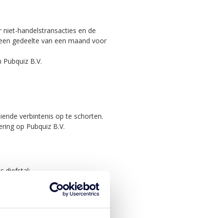
 niet-handelstransacties en de
ij een gedeelte van een maand voor
n Pubquiz B.V.
ende verbintenis op te schorten.
ering op Pubquiz B.V.
 diefstal: