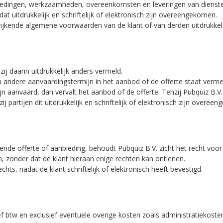
biedingen, werkzaamheden, overeenkomsten en leveringen van dienst
at uitdrukkelijk en schriftelijk of elektronisch zijn overeengekomen.
wijkende algemene voorwaarden van de klant of van derden uitdrukkelij
zij daarin uitdrukkelijk anders vermeld.
n andere aanvaardingstermijn in het aanbod of de offerte staat verme
n aanvaard, dan vervalt het aanbod of de offerte. Tenzij Pubquiz B.V. 
j partijen dit uitdrukkelijk en schriftelijk of elektronisch zijn overee
ijvende offerte of aanbieding, behoudt Pubquiz B.V. zicht het recht vo
, zonder dat de klant hieraan enige rechten kan ontlenen.
hts, nadat de klant schriftelijk of elektronisch heeft bevestigd.
usief btw en exclusief eventuele overige kosten zoals administratiekoste