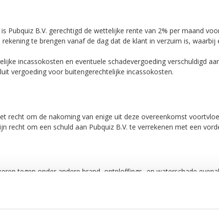
is Pubquiz B.V. gerechtigd de wettelijke rente van 2% per maand voor
 rekening te brengen vanaf de dag dat de klant in verzuim is, waarb
htelijke incassokosten en eventuele schadevergoeding verschuldigd aa
it vergoeding voor buitengerechtelijke incassokosten.
 het recht om de nakoming van enige uit deze overeenkomst voortvloei
zijn recht om een schuld aan Pubquiz B.V. te verrekenen met een vord
keren tegen onder andere brand, ontploffings- en waterschade evenals
ing van de onderliggende overeenkomst.
n deze verzekering ter inzage.