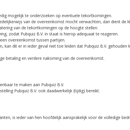
oedig mogelijk te onderzoeken op eventuele tekortkomingen.
edelijkerwijs van de overeenkomst mocht verwachten, dan dient de kl
atering van de tekortkomingen op de hoogte stellen.
ing, zodat Pubquiz B.V. in staat is hierop adequaat te reageren.
p een overeenkomst tussen partijen.
, kan dit er in ieder geval niet toe leiden dat Pubquiz B.V. gehoude
 tijdige betaling en verdere nakoming van de overeenkomst.
h kenbaar te maken aan Pubquiz B.V.
elling Pubquiz B.V. ook daadwerkelijk (tijdig) bereikt.
en, is ieder van hen hoofdelijk aansprakelijk voor de volledige bedr