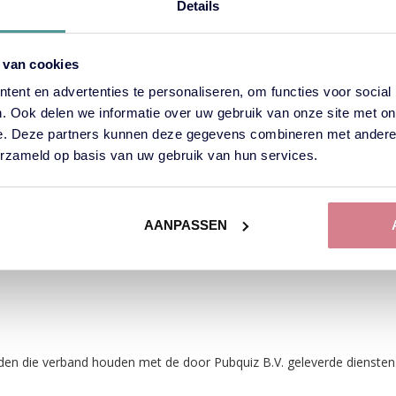
Details
 van cookies
arakter zijn aangegaan, bevat deze voor Pubquiz B.V. enkel een ins
ent en advertenties te personaliseren, om functies voor social
. Ook delen we informatie over uw gebruik van onze site met on
e. Deze partners kunnen deze gegevens combineren met andere i
erzameld op basis van uw gebruik van hun services.
vermogen en overeenkomstig de eisen van goed vakmanschap uit.
ening (gedeeltelijk) te laten verrichten door derden.
rleg en na schriftelijk of elektronisch akkoord en betaling van het 
AANPASSEN
tijdig kan beginnen aan de uitvoering van de overeenkomst.
tijdig kan beginnen aan de uitvoering van de overkomst, komen de daar
rden die verband houden met de door Pubquiz B.V. geleverde diensten