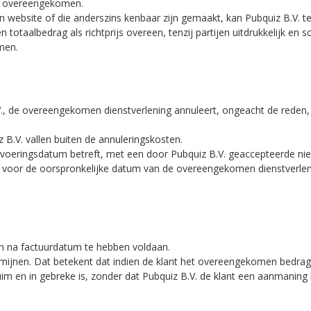
ers overeengekomen.
ijn website of die anderszins kenbaar zijn gemaakt, kan Pubquiz B.V. te 
otaalbedrag als richtprijs overeen, tenzij partijen uitdrukkelijk en sch
men.
.V., de overeengekomen dienstverlening annuleert, ongeacht de reden
B.V. vallen buiten de annuleringskosten.
uitvoeringsdatum betreft, met een door Pubquiz B.V. geaccepteerde n
 voor de oorspronkelijke datum van de overeengekomen dienstverlening
en na factuurdatum te hebben voldaan.
ijnen. Dat betekent dat indien de klant het overeengekomen bedrag ni
uim en in gebreke is, zonder dat Pubquiz B.V. de klant een aanmaning h