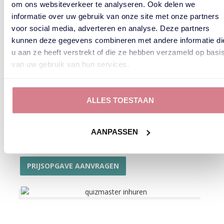
om ons websiteverkeer te analyseren. Ook delen we
informatie over uw gebruik van onze site met onze partners
Quizmasters door heel
voor social media, adverteren en analyse. Deze partners
Nederland
kunnen deze gegevens combineren met andere informatie di
u aan ze heeft verstrekt of die ze hebben verzameld op basi
Pubquiz B.V. heeft Quizmasters beschikbaar in heel
Nederland. Het maakt niet uit waar in Nederland je bedrijf
van uw gebruik van hun services.
gevestigd is, wij kunnen onze quizmasters naar jouw
locatie brengen. Of je nu een bedrijfsuitje plant in
Amsterdam, Rotterdam, Utrecht, of ergens anders in het
ALLES TOESTAAN
land, wij staan voor je klaar. Wij hanteren een strenge
selectie en werken enkel met professionals.
AANPASSEN
Zie de ervaringen met onze Quizmasters van andere
bedrijven en organisaties in de Google Reviews.
PRIJSOPGAVE AANVRAGEN