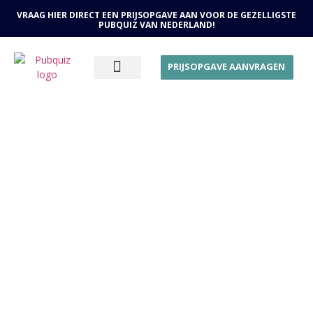
VRAAG HIER DIRECT EEN PRIJSOPGAVE AAN VOOR DE GEZELLIGSTE
PUBQUIZ VAN NEDERLAND!
PRIJSOPGAVE AANVRAGEN
OVER ONS
Een Quizmaster
inhuren