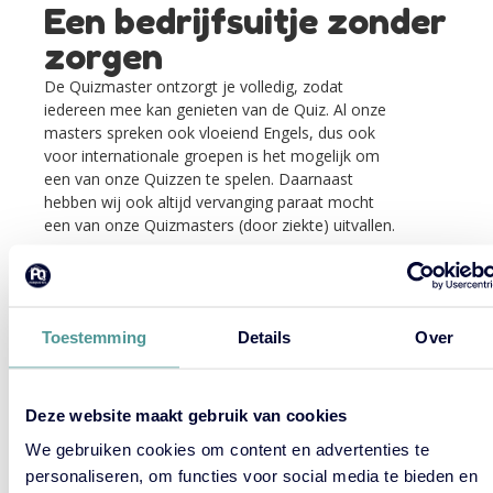
Een bedrijfsuitje zonder
zorgen
De Quizmaster ontzorgt je volledig, zodat
iedereen mee kan genieten van de Quiz.
Al onze
masters spreken ook vloeiend Engels, dus ook
voor internationale groepen is het mogelijk om
een van onze Quizzen te spelen. Daarnaast
hebben wij ook altijd vervanging paraat mocht
een van onze Quizmasters (door ziekte) uitvallen.
Door het inhuren van onze quizmasters ben je
verzekerd van een op maat gemaakte
pubquizervaring die perfect aansluit bij de
doelstellingen en wensen van jouw
bedrijf
. Of het
Toestemming
Details
Over
nu gaat om een informeel teamuitje of een
grootschalig bedrijfsevenement, onze
quizmasters weten hoe ze de juiste toon kunnen
Deze website maakt gebruik van cookies
zetten en iedereen betrokken kunnen houden.
We gebruiken cookies om content en advertenties te
CONTACT
personaliseren, om functies voor social media te bieden en