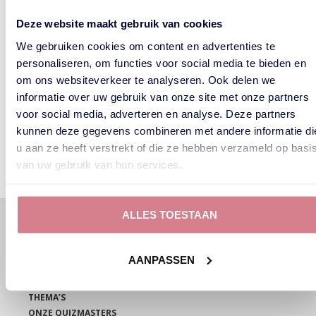
activiteit?
Deze website maakt gebruik van cookies
Komen jullie op iedere locatie?
We gebruiken cookies om content en advertenties te
personaliseren, om functies voor social media te bieden en
Ontvangt de winnaar een prijs?
om ons websiteverkeer te analyseren. Ook delen we
informatie over uw gebruik van onze site met onze partners
Is de quiz niet te moeilijk? Of juist te
voor social media, adverteren en analyse. Deze partners
makkelijk?
kunnen deze gegevens combineren met andere informatie di
u aan ze heeft verstrekt of die ze hebben verzameld op basi
van uw gebruik van hun services.
ALLES TOESTAAN
HOME
PUBQUIZ OP LOCATIE
ONLINE PUBQUIZ
AANPASSEN
HYBRIDE QUIZ
PUBQUIZ BINGO
THEMA’S
ONZE QUIZMASTERS