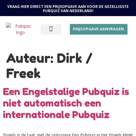
VRAAG HIER DIRECT EEN PRIJSOPGAVE AAN VOOR DE GEZELLIGSTE
PUBQUIZ VAN NEDERLAND!
PRIJSOPGAVE AANVRAGEN
OVER ONS
Auteur:
Dirk /
Freek
Een Engelstalige Pubquiz is
niet automatisch een
internationale Pubquiz
Engels is de taal, niet de oplossing Een Pubquiz in het Engels klinkt