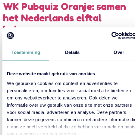
WK Pubquiz Oranje: samen
het Nederlands elftal
beleven
Het WK voetbal is voor veel bedrijven hét moment waarop
Toestemming
Details
Over
gesprekken bij het koffieapparaat ineens over iets anders gaan
dan targets en deadlines. Het Nederlands elftal speelt, Oranje
leeft en collega’s blijken onverwacht fanatieke bondscoaches te
Deze website maakt gebruik van cookies
zijn. Maar hoe benut je die energie op een manier die verbindt én
professioneel blijft? Een WK Pubquiz over […]
We gebruiken cookies om content en advertenties te
personaliseren, om functies voor social media te bieden en
Waarom een pubquiz ideaal
om ons websiteverkeer te analyseren. Ook delen we
is in aanloop naar carnaval
informatie over uw gebruik van onze site met onze partners
voor social media, adverteren en analyse. Deze partners
kunnen deze gegevens combineren met andere informatie di
Carnaval staat voor plezier, ontspanning en samen lachen. Voor
u aan ze heeft verstrekt of die ze hebben verzameld op basi
veel bedrijven is het ook een moment waarop de sfeer losser
van uw gebruik van hun services.