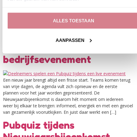
wordt en teams elkaar op een andere manier ontmoeten. Maar
juist daar ligt de uitdaging: hoe organiseer je iets dat gezellig is,
maar wél professioneel geregeld blijft? Een Pubquiz rond Carnaval
ALLES TOESTAAN
is daarvoor de ideale […]
Pubquiz voor jullie
AANPASSEN
nieuwjaars
bedrijfsevenement
Een nieuw jaar brengt altijd een frisse start. Teams komen terug
van vrije dagen, de agenda vult zich opnieuw en de eerste
plannen voor het jaar worden gepresenteerd. De
Nieuwjaarsbijeenkomst is daarom hét moment om iedereen
weer bij elkaar te brengen: informeel, energiek en met een gevoel
van gezamenlijk vooruitkijken. En juist daar werkt een […]
Pubquiz tijdens
Nieuwjaarsbijeenkomst