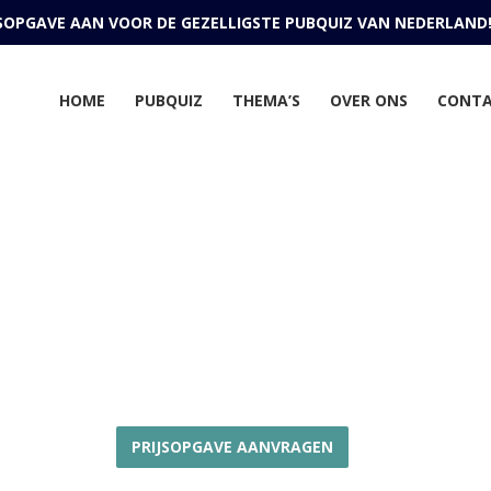
JSOPGAVE AAN VOOR DE GEZELLIGSTE PUBQUIZ VAN NEDERLAND
HOME
PUBQUIZ
THEMA’S
OVER ONS
CONT
euwjaarsquiz op locat
Begin het jaar goed met een gezellige en energieke
Nieuwjaarsquiz vol humor, actuele vragen en een frisse
dosis teamspirit.
PRIJSOPGAVE AANVRAGEN