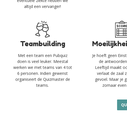
eventuele ziekte hebben we
altijd een vervanger!
Teambuilding
Moeilijkhe
Met een team een Pubquiz
Je hoeft geen Einst
doen is veel leuker. Meestal
de antwoorden 
werken we met teams van 4 tot
Leeftijd maakt ook
6 personen. Indien gewenst
verlaat de zaal
organiseert de Quizmaster de
gevoel. Maar je g
teams.​
zomaar even
QU