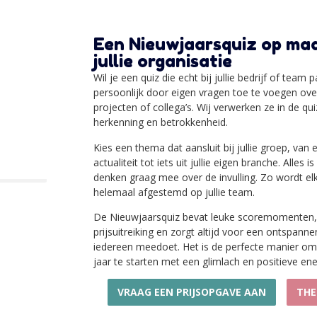
Een Nieuwjaarsquiz op ma
jullie organisatie
Wil je een quiz die echt bij jullie bedrijf of team
persoonlijk door eigen vragen toe te voegen over 
projecten of collega’s. Wij verwerken ze in de qu
herkenning en betrokkenheid.
Kies een thema dat aansluit bij jullie groep, van 
actualiteit tot iets uit jullie eigen branche. Alles 
denken graag mee over de invulling. Zo wordt elk
helemaal afgestemd op jullie team.
De Nieuwjaarsquiz bevat leuke scoremomenten, 
prijsuitreiking en zorgt altijd voor een ontspann
iedereen meedoet. Het is de perfecte manier o
jaar te starten met een glimlach en positieve ene
VRAAG EEN PRIJSOPGAVE AAN
THE