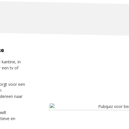
ke
 kantine, in
 een tv of
zorgt voor een
n
edereen naar
wilt
tieve en