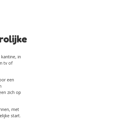
rolijke
kantine, in
n tv of
voor een
n
een zich op
ginnen, met
ijke start.