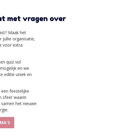
at met vragen over
 past? Maak het
jullie organisatie,
iz voor extra
een quiz vol
is mogelijk en we
e editie uniek en
een feestelijke
en sfeer waarin
m samen het nieuwe
rgie.
MA'S