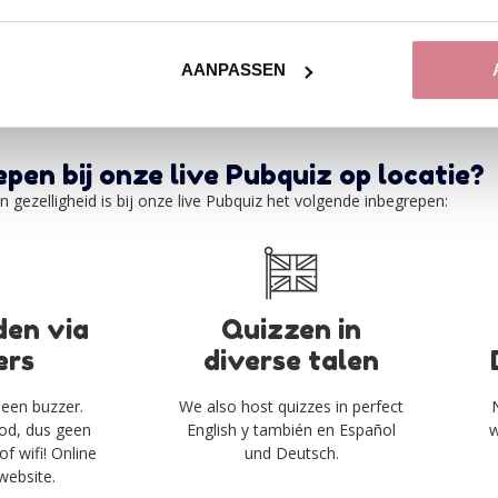
VRAAG EEN PRIJSOP
AANPASSEN
epen bij onze live Pubquiz op locatie?
n gezelligheid is bij onze live Pubquiz het volgende inbegrepen:
en via
Quizzen in
ers
diverse talen
 een buzzer.
We also host quizzes in perfect
od, dus geen
English y también en Español
w
of wifi! Online
und Deutsch.
website.