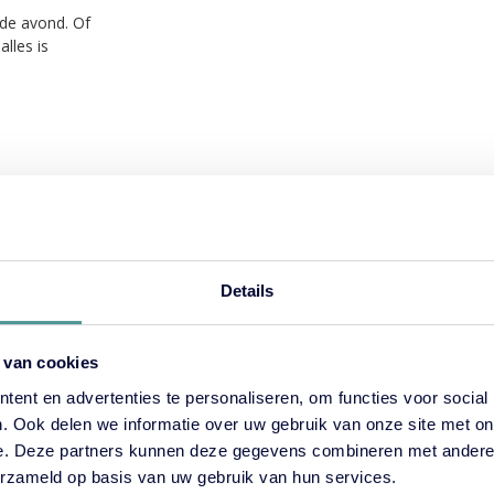
 de avond. Of
alles is
Nieuwjaarsquiz als creatie
team
Begin het nieuwe jaar met energie, humor en gez
Nieuwjaarsquiz beleef je een ontspannen avond 
Details
en een vleugje competitie.
Sluit de quiz af met een vrolijke prijsuitreiking
korte activiteit of miniworkshop kan worden to
 van cookies
samen een goed voornemen of teamdoel voor he
ent en advertenties te personaliseren, om functies voor social
Zo start je het jaar op een originele manier en ve
. Ook delen we informatie over uw gebruik van onze site met on
samenwerking binnen het team. Alles wordt verzo
e. Deze partners kunnen deze gegevens combineren met andere i
jullie alleen hoeven te genieten van een gezelli
erzameld op basis van uw gebruik van hun services.
avond.