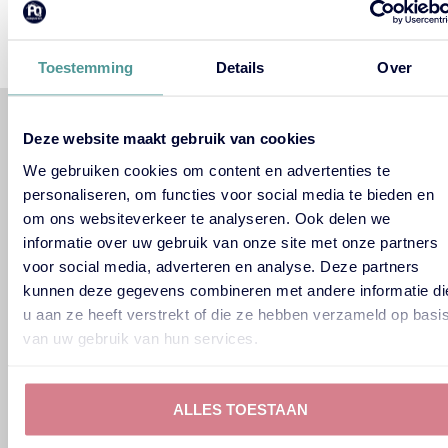
wordt en teams elkaar op een andere manier ontmoeten. Maar
juist daar ligt de uitdaging: hoe organiseer je iets dat gezellig is,
maar wél professioneel geregeld blijft? Een Pubquiz rond Carnaval
is daarvoor de ideale […]
Toestemming
Details
Over
HOME
Deze website maakt gebruik van cookies
PUBQUIZ OP LOCATIE
ONLINE PUBQUIZ
We gebruiken cookies om content en advertenties te
HYBRIDE QUIZ
personaliseren, om functies voor social media te bieden en
PUBQUIZ BINGO
om ons websiteverkeer te analyseren. Ook delen we
THEMA’S
informatie over uw gebruik van onze site met onze partners
ONZE QUIZMASTERS
voor social media, adverteren en analyse. Deze partners
kunnen deze gegevens combineren met andere informatie di
CONTACT
u aan ze heeft verstrekt of die ze hebben verzameld op basi
HISTORIE
FAQ
van uw gebruik van hun services.
GOOGLE REVIEWS
LINKEDIN AANBEVELINGEN
PRIJSOPGAVE AANVRAGEN
ALLES TOESTAAN
HET LEUKSTE BEDRIJFSUITJE