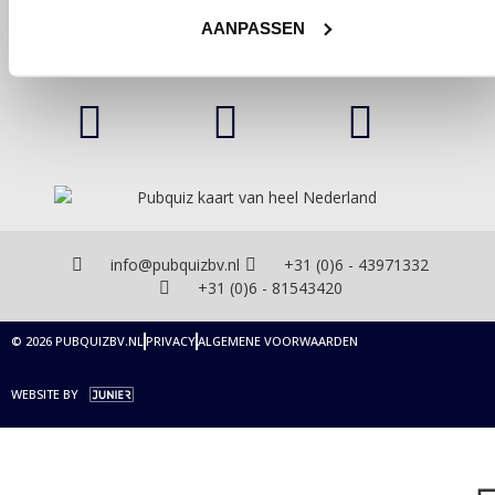
AANPASSEN
Gebaseerd op
450+
Google Reviews
info@pubquizbv.nl
+31 (0)6 - 43971332
+31 (0)6 - 81543420
© 2026 PUBQUIZBV.NL
PRIVACY
ALGEMENE VOORWAARDEN
WEBSITE BY