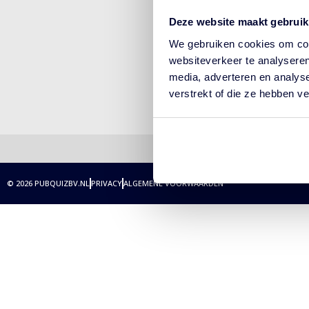
PUBQUIZ OP
Deze website maakt gebruik
LOCATIE
ONLINE PUBQUIZ
We gebruiken cookies om cont
HYBRIDE QUIZ
websiteverkeer te analyseren
PUBQUIZ BINGO
media, adverteren en analys
THEMA’S
verstrekt of die ze hebben v
ONZE QUIZMASTER
© 2026 PUBQUIZBV.NL
PRIVACY
ALGEMENE VOORWAARDEN