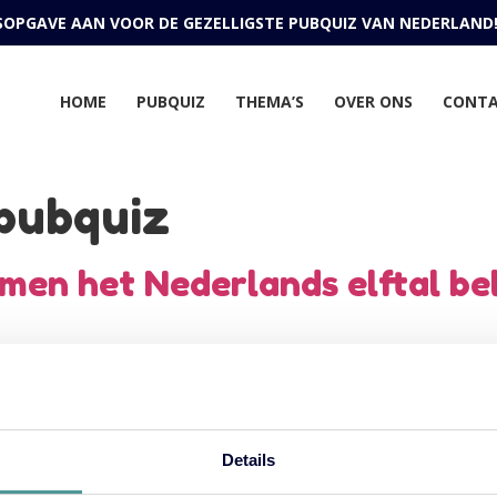
JSOPGAVE AAN VOOR DE GEZELLIGSTE PUBQUIZ VAN NEDERLAND
HOME
PUBQUIZ
THEMA’S
OVER ONS
CONT
pubquiz
men het Nederlands elftal be
rop gesprekken bij het koffieapparaat ineens over iets anders gaan d
fanatieke bondscoaches te zijn. Maar hoe benut je die energie op een m
Details
CONTACT
HISTORIE