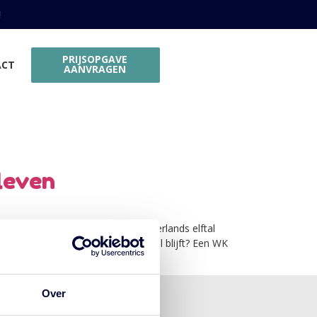
!
PRIJSOPGAVE
ACT
AANVRAGEN
leven
an targets en deadlines. Het Nederlands elftal
anier die verbindt én professioneel blijft? Een WK
Over