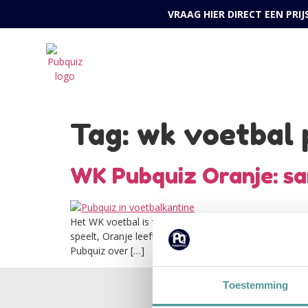
VRAAG HIER DIRECT EEN PRI
Tag:
wk voetbal 
WK Pubquiz Oranje: sa
Het WK voetbal is voor veel bedrijven hét moment waa
speelt, Oranje leeft en collega’s blijken onverwacht 
Pubquiz over […]
Toestemming
HOME