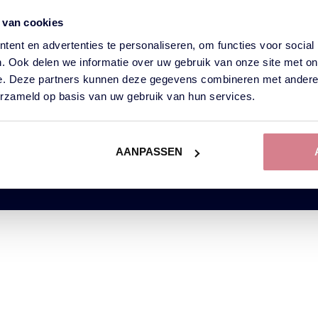
FAQ
Gebaseerd op
 van cookies
GOOGLE REVIEWS
450+
Google Reviews
LINKEDIN
ent en advertenties te personaliseren, om functies voor social
AANBEVELINGEN
. Ook delen we informatie over uw gebruik van onze site met on
PRIJSOPGAVE
e. Deze partners kunnen deze gegevens combineren met andere i
AANVRAGEN
erzameld op basis van uw gebruik van hun services.
S
HET LEUKSTE
BEDRIJFSUITJE
AANPASSEN
info@pubquizbv.nl
+31 (0)6 - 43971332
+31 (0)6 - 8154